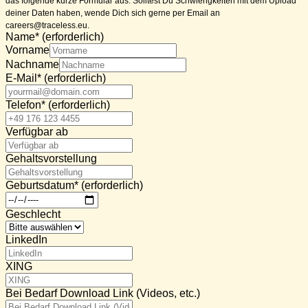
das folgende kurze Formular aus. Solltest Du Schwierigkeiten mit dem Upload
deiner Daten haben, wende Dich sich gerne per Email an
careers@traceless.eu.
Name
*
(erforderlich)
Vorname
Nachname
E-Mail
*
(erforderlich)
Telefon
*
(erforderlich)
Verfügbar ab
Gehaltsvorstellung
Geburtsdatum
*
(erforderlich)
Geschlecht
LinkedIn
XING
Bei Bedarf Download Link (Videos, etc.)