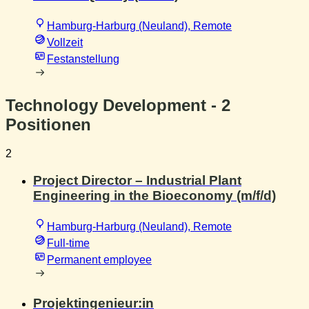
Hamburg-Harburg (Neuland), Remote
Vollzeit
Festanstellung
Technology Development
- 2
Positionen
2
Project Director – Industrial Plant
Engineering in the Bioeconomy (m/f/d)
Hamburg-Harburg (Neuland), Remote
Full-time
Permanent employee
Projektingenieur:in